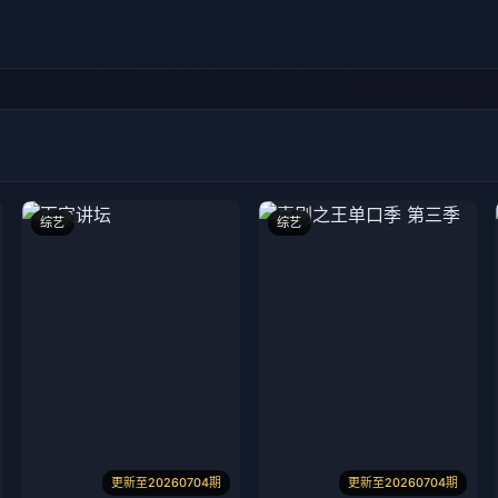
综艺
综艺
更新至20260704期
更新至20260704期
百家讲坛
喜剧之王单口季 第三季
易中天,于丹,王立群等
庞博,郭麒麟,黄渤,马思纯