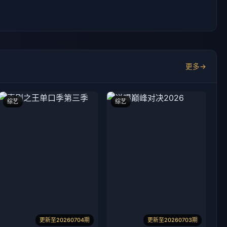
更多
综艺
综艺
更新至20260704期
更新至20260703期
喜剧之王单口季第三季
说唱巅峰对决2026
庞博,郭麒麟,黄渤,马思纯
严浩翔,谢帝,艾热等