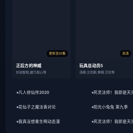
更新至01集
高清
正后方的神威
玩具总动员5
杉田智和,碧乃梨心等
汤姆·汉克斯,蒂姆·艾伦等
凡人修仙传2020
死灵法师！我即是天
花仙子之魔法香对论
阳光小兔兔 第九季
我真没想重生啊动态漫
死灵法师！我即是天
短剧