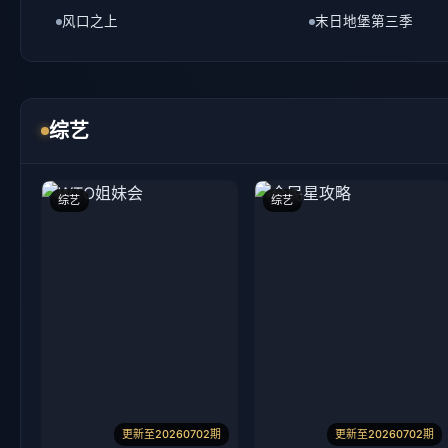
综艺
综艺
综艺
更新至20260702期
更新至20260702期
WTO姐妹会
全民星攻略
于美人,胡瓜,曹兰等
曾国城,蔡尚桦