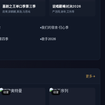
2
我们的宿舍·归心季
第四季
歌手2026
更多
动漫
动漫