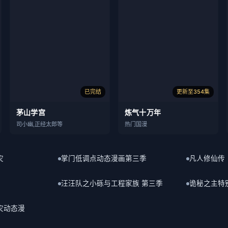
已完结
更新至354集
茅山学宫
炼气十万年
司小幽,正经太郎等
热门国漫
灾
掌门低调点动态漫画第三季
凡人修仙传
汪汪队之小砾与工程家族 第三季
诡秘之主特
灾动态漫