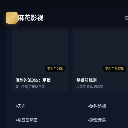
更新至01集
更新至第17集
晚酌的流派5：夏篇
复婚前规则
栗山千明,武田航平等
朱雨辰,高露,迟嘉等
天命
逆时追捕
扁豆爱焖面
逝爱迷局
风口之上
末日地堡第三季