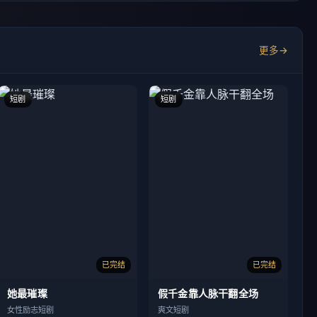
短剧
短剧
已完结
已完结
她最璀璨
假千金靠人脉干翻全场
女性励志短剧
爽文短剧
乾坤
被休后，我给辛追当主厨