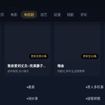
更新至第01集
更新至20集
致亲爱的丈夫~完美妻子的谎言~
暗金
田中丽奈,古川雄大
邓超元,郑中玉,匡牧野等
悬案
贵人多旺事
浣纱录
谜案拼图