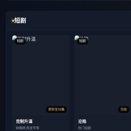
短剧
短剧
更新至10集
完结
克制升温
沦陷
钟雅婷,陈圣亨等
热门短剧
灵言渡白头
师姐们，我下山了