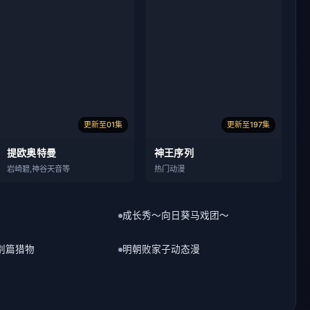
更新至01集
更新至197集
提欧奥特曼
神王序列
岩崎碧,神谷天音等
热门动漫
成长秀～向日葵马戏团～
别篇猎物
明朝败家子动态漫
更多