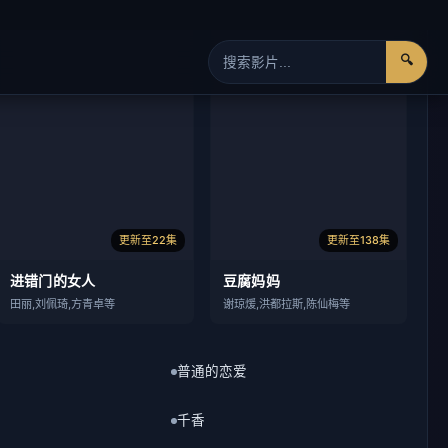
更新至22集
更新至138集
进错门的女人
豆腐妈妈
田丽,刘佩琦,方青卓等
谢琼煖,洪都拉斯,陈仙梅等
普通的恋爱
千香